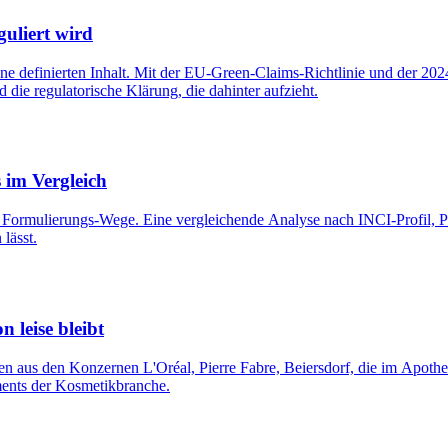
uliert wird
hne definierten Inhalt. Mit der EU-Green-Claims-Richtlinie und der 2
die regulatorische Klärung, die dahinter aufzieht.
 im Vergleich
drei Formulierungs-Wege. Eine vergleichende Analyse nach INCI-Profil
lässt.
 leise bleibt
 aus den Konzernen L'Oréal, Pierre Fabre, Beiersdorf, die im Apoth
ments der Kosmetikbranche.