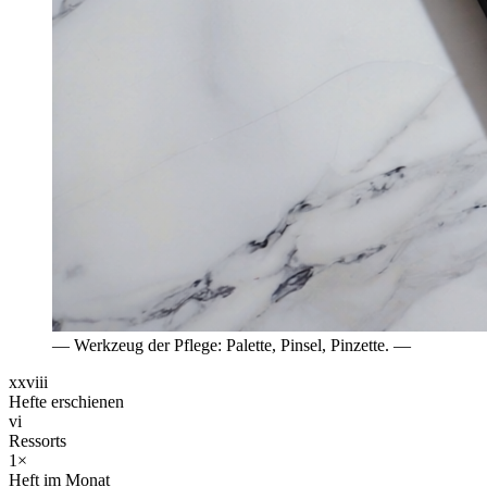
— Werkzeug der Pflege: Palette, Pinsel, Pinzette. —
xxviii
Hefte erschienen
vi
Ressorts
1×
Heft im Monat