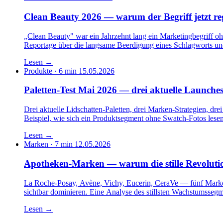
Clean Beauty 2026 — warum der Begriff jetzt reg
„Clean Beauty" war ein Jahrzehnt lang ein Marketingbegriff o
Reportage über die langsame Beerdigung eines Schlagworts und 
Lesen
→
Produkte · 6 min
15.05.2026
Paletten-Test Mai 2026 — drei aktuelle Launches
Drei aktuelle Lidschatten-Paletten, drei Marken-Strategien, 
Beispiel, wie sich ein Produktsegment ohne Swatch-Fotos lesen 
Lesen
→
Marken · 7 min
12.05.2026
Apotheken-Marken — warum die stille Revolution
La Roche-Posay, Avène, Vichy, Eucerin, CeraVe — fünf Marken
sichtbar dominieren. Eine Analyse des stillsten Wachstumsseg
Lesen
→