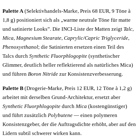
Palette A
(Selektivhandels-Marke, Preis 68 EUR, 9 Töne à
1,8 g) positioniert sich als „warme neutrale Töne für matte
und satinierte Looks”. Die INCI-Liste der Matten zeigt
Talc
,
Mica
,
Magnesium Stearate
,
Caprylic/Capric Triglyceride
,
Phenoxyethanol
; die Satinierten ersetzen einen Teil des
Talcs durch
Synthetic Fluorphlogopite
(synthetischer
Glimmer, deutlich heller reflektierend als natürliches Mica)
und führen
Boron Nitride
zur Konsistenzverbesserung.
Palette B
(Drogerie-Marke, Preis 12 EUR, 12 Töne à 1,2 g)
arbeitet mit derselben Grund-Architektur, ersetzt aber
Synthetic Fluorphlogopite
durch
Mica
(kostengünstiger)
und führt zusätzlich
Polybutene
— einen polymeren
Konsistenzgeber, der die Auftragsdichte erhöht, aber auf den
Lidern subtil schwerer wirken kann.